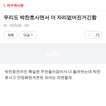
C
야구게시판
A
우리도 박찬호사면서 더 자리없어진거긴함
F
작
작
조
JB
26.05.06
322
성
성
회
E
자
시
수
글
가
글
목록
댓글
1
가
간
자
자
크
크
기
기
크
작
게
게
박찬호전까진 확실한 주전들이없어서 다 돌려썻는데 박찬
호사고 안정화된게큰듯 외야는 외면할게