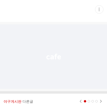
현
재
게
시
글
추
가
기
능
열
기
야구게시판
다른글
현재페이지 1
2
3
4