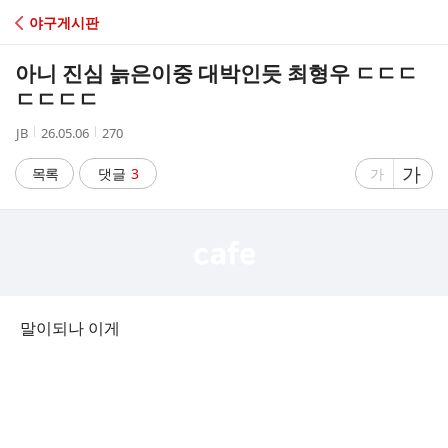
C
야구게시판
A
아니 진심 늙은이중 대박인듯 최형우 ㄷㄷㄷ
F
ㄷㄷㄷㄷ
작
작
조
JB
26.05.06
270
E
성
성
회
자
시
수
글
가
글
목록
댓글
3
가
간
자
자
크
크
기
기
크
작
게
게
말이되나 이게