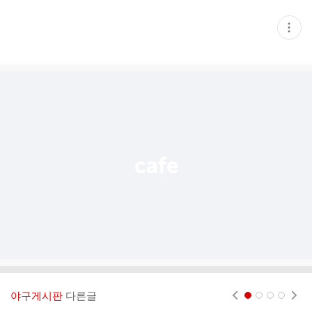
현
재
게
시
글
추
가
기
능
열
기
야구게시판
다른글
현재페이지 1
2
3
4