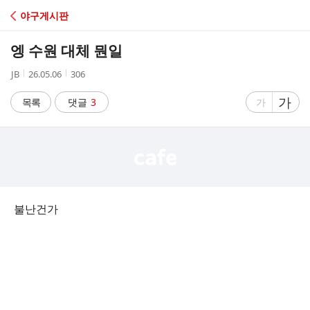
C
야구게시판
A
엥 수원 대체 뭔일
F
작
작
조
JB
26.05.06
306
성
성
회
E
자
시
수
글
가
글
목록
댓글
3
가
간
자
자
크
크
기
기
크
작
게
게
불난건가