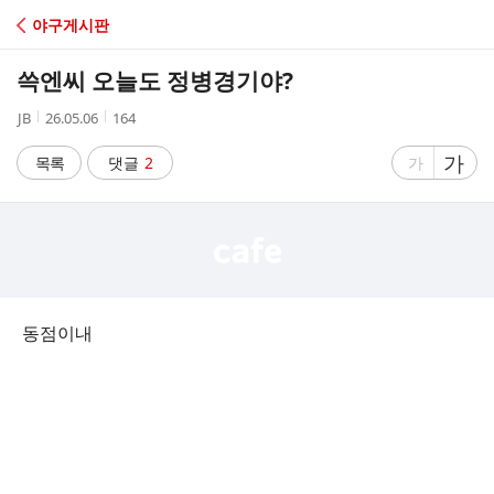
C
야구게시판
A
쓱엔씨 오늘도 정병경기야?
F
작
작
조
JB
26.05.06
164
성
성
회
E
자
시
수
글
가
글
목록
댓글
2
가
간
자
자
크
크
기
기
크
작
게
게
동점이내