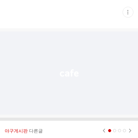
현
재
게
시
글
추
가
기
능
열
기
야구게시판
다른글
현재페이지 1
2
3
4