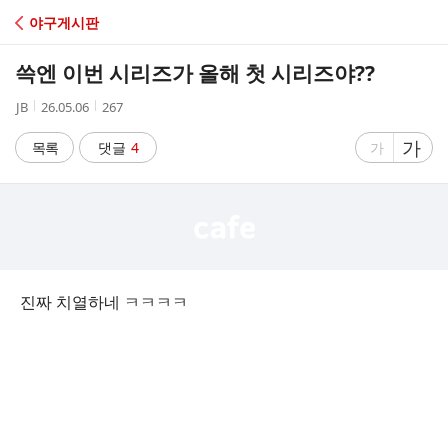
C
야구게시판
A
쓱엔 이번 시리즈가 올해 첫 시리즈야??
F
작
작
조
JB
26.05.06
267
성
성
회
E
자
시
수
글
가
글
목록
댓글
4
가
간
자
자
크
크
기
기
크
작
게
게
진짜 치열하네 ㅋㅋㅋㅋ