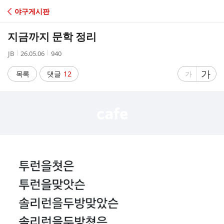
C
야구게시판
A
지금까지 문학 정리
F
작
작
조
JB
26.05.06
940
성
성
회
E
자
시
수
글
가
글
목록
댓글
12
가
간
자
자
크
크
기
기
크
작
게
게