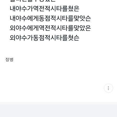
정병
현
재
게
시
글
추
가
기