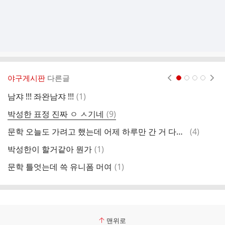
야구게시판
다른글
현재페이지 1
2
3
4
댓
남쟈 !!! 좌완남쟈 !!!
(
1
)
오
글
댓
박성한 표정 진짜 ㅇ ㅅ기네
(
9
)
연
글
댓
문학 오늘도 가려고 했는데 어제 하루만 간 거 다행인건가
(
4
)
ㅇ
글
댓
박성한이 할거같아 뭔가
(
1
)
뭔
글
댓
문학 틀엇는데 쓱 유니폼 머여
(
1
)
글
맨위로