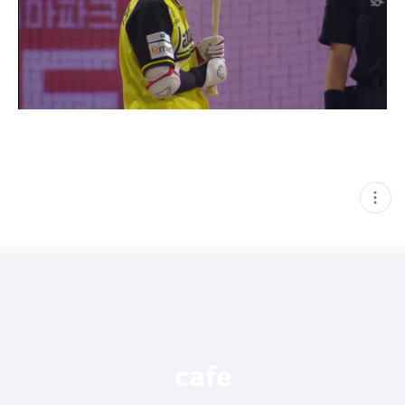
현
재
게
시
글
추
가
기
능
열
기