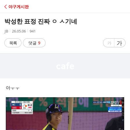
C
야구게시판
A
박성한 표정 진짜 ㅇ ㅅ기네
F
작
작
조
JB
26.05.06
941
성
성
회
E
자
시
수
글
가
글
목록
댓글
9
가
간
자
자
크
크
기
기
크
작
게
게
아ㅜㅜ