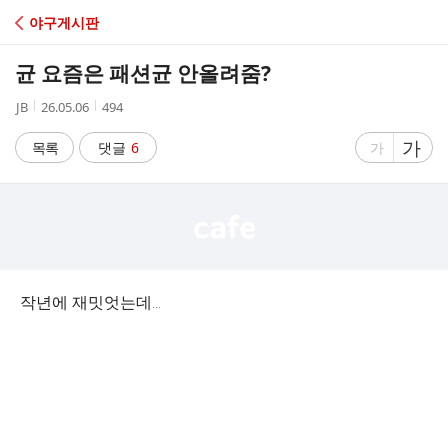
C
야구게시판
A
균 요즘은 패션균 안올려줌?
F
작
작
조
JB
26.05.06
494
성
성
회
E
자
시
수
글
가
글
목록
댓글
6
가
간
자
자
크
크
기
기
크
작
게
게
작년에 재밋엇는데...