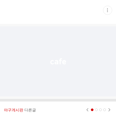
현
재
게
시
글
추
가
기
능
열
기
야구게시판
다른글
현재페이지 1
2
3
4