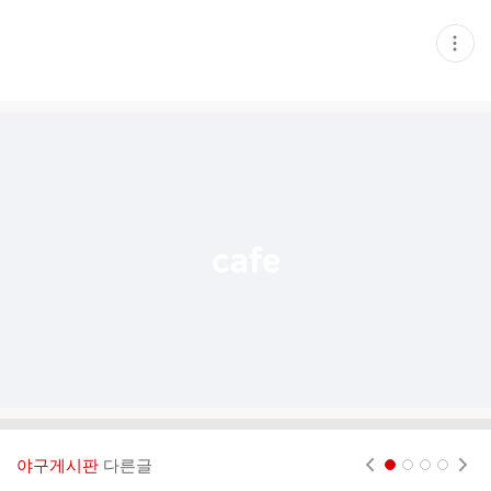
현
재
게
시
글
추
가
기
능
열
기
야구게시판
다른글
현재페이지 1
2
3
4