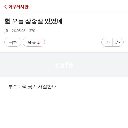
C
야구게시판
A
헐 오늘 삼중살 있었네
F
작
작
조
JB
26.05.06
370
성
성
회
E
자
시
수
글
가
글
목록
댓글
2
가
간
자
자
크
크
기
기
크
작
게
게
1루수 다리찢기 개잘한다