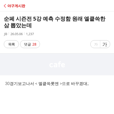
C
야구게시판
A
순페 시즌전 5강 예측 수정함 원래 엘킅쓱한
F
삼 뽑았는데
작
작
조
JB
26.05.06
1,237
E
성
성
회
자
시
수
글
가
글
목록
댓글
28
가
간
자
자
크
크
기
기
크
작
게
게
30경기보고나서 < 엘킅쓱롯엔 >으로 바꾸겠대;;