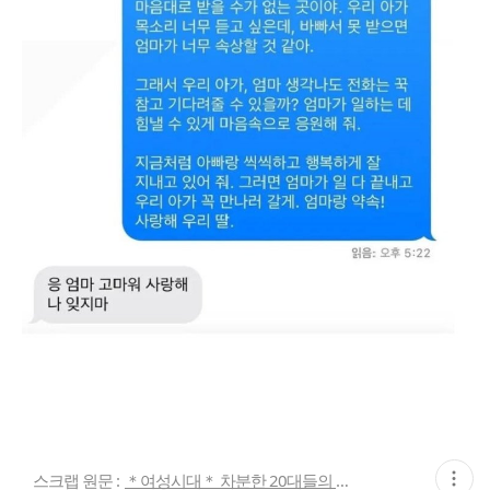
현
스크랩 원문 :
＊여성시대＊ 차분한 20대들의 알흠다운 공간