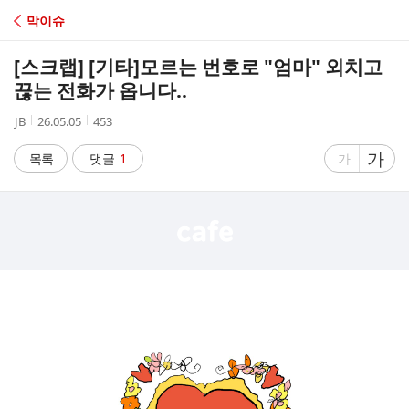
C
막이슈
A
[스크랩] [기타]
모르는 번호로 "엄마" 외치고
F
끊는 전화가 옵니다..
작
작
조
JB
26.05.05
453
E
성
성
회
자
시
수
글
가
글
목록
댓글
1
가
간
자
자
크
크
기
기
크
작
게
게