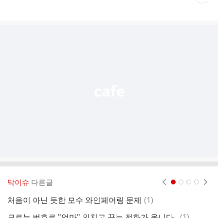
재
게
시
글
추
가
기
능
열
기
막이슈
다른글
현재페이지 1
2
3
4
댓
처음이 아닌 듯한 모수 와인페어링 문제
(
1
)
글
댓
모르는 번호로 "엄마" 외치고 끊는 전화가 옵니다..
(
1
)
코