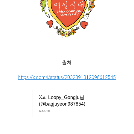
출처:
https://x.com/i/status/2032391312096612545
X의 Loopy_Gongju님
(@bagjuyeon987854)
x.com