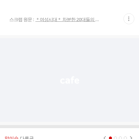
현
스크랩 원문 :
＊여성시대＊ 차분한 20대들의 알흠다운 공간
재
게
시
글
추
가
기
능
열
기
막이슈
다른글
현재페이지 1
2
3
4