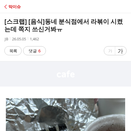
C
막이슈
A
[스크랩] [음식]
동네 분식점에서 라볶이 시켰
F
는데 쪽지 쓰신거봐ㅠ
작
작
조
JB
26.05.05
1,462
E
성
성
회
자
시
수
글
가
글
목록
댓글
6
가
간
자
자
크
크
기
기
크
작
게
게