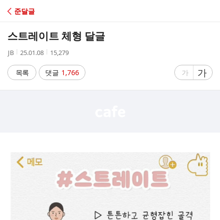
C
준달글
A
스트레이트 체형 달글
F
작
작
조
JB
25.01.08
15,279
성
성
회
E
자
시
수
글
가
글
목록
댓글
1,766
가
간
자
자
크
크
기
기
크
작
게
게