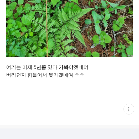
여기는 이제 5년쯤 있다 가봐야겠네여
버리던지 힘들어서 못가겠네여 ㅎㅎ
현
재
게
시
글
추
가