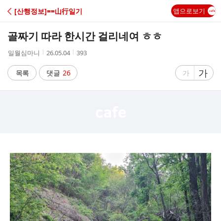
C
[산행정보]==山行일기
앱으로보기
A
골짜기 따라 한시간 걸리네여 ㅎㅎ
F
작
작
조
일월심마니
26.05.04
393
성
성
회
E
자
시
수
글
가
글
목록
댓글
26
가
간
자
자
크
크
기
기
크
작
게
게