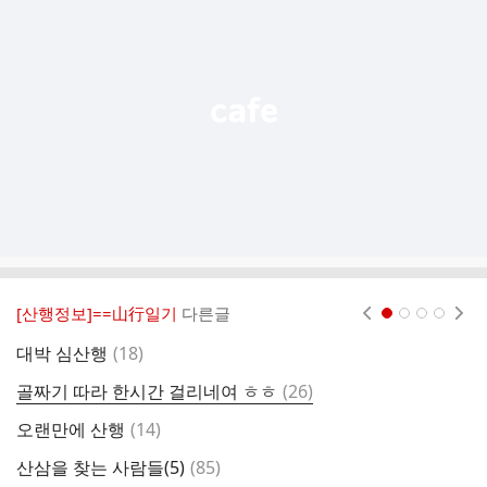
기
능
열
기
[산행정보]==山行일기
다른글
현재페이지 1
2
3
4
댓
대박 심산행
(
18
)
글
댓
골짜기 따라 한시간 걸리네여 ㅎㅎ
(
26
)
2
글
댓
오랜만에 산행
(
14
)
4
글
댓
산삼을 찾는 사람들(5)
(
85
)
참
글