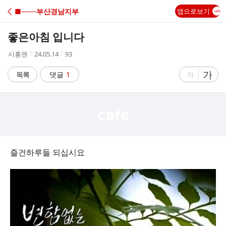
C
■───부산경남지부
앱으로보기
A
좋은아침 입니다
F
작
작
조
시흥맨
24.05.14
93
성
성
회
E
자
시
수
글
가
글
목록
댓글
1
가
간
자
자
크
크
기
기
크
작
게
게
즐건하루들 되십시요