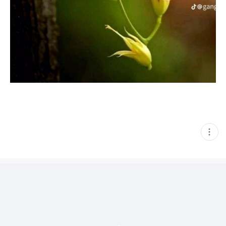
현
재
게
시
글
추
가
기
능
열
기