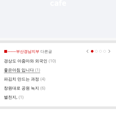
■───부산경남지부
다른글
현재페이지 1
2
3
4
댓
경상도 아줌마와 외국인
(
10
)
엄
글
댓
좋은아침 입니다
(
1
)
길
글
댓
파김치 만드는 과정
(
4
)
비
글
댓
창원대로 공원 녹지
(
6
)
마
글
댓
별천지,
(
1
)
여
글