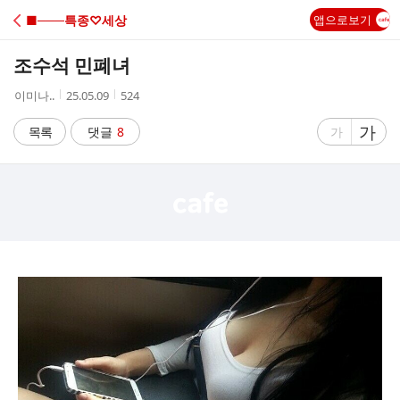
C
■───특종♡세상
앱으로보기
A
조수석 민폐녀
F
작
작
조
이미나..
25.05.09
524
성
성
회
E
자
시
수
글
가
글
목록
댓글
8
가
간
자
자
크
크
기
기
크
작
게
게