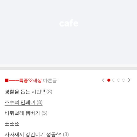
열
기
■───특종♡세상
다른글
현재페이지 1
2
3
4
댓
경찰을 돕는 시민!!!
(
8
)
산
글
댓
조수석 민폐녀
(
8
)
자
글
댓
바퀴벌레 햄버거
(
5
)
글
쑈쑈쑈
완
댓
사자새끼 강건너기 성공^^
(
3
)
정