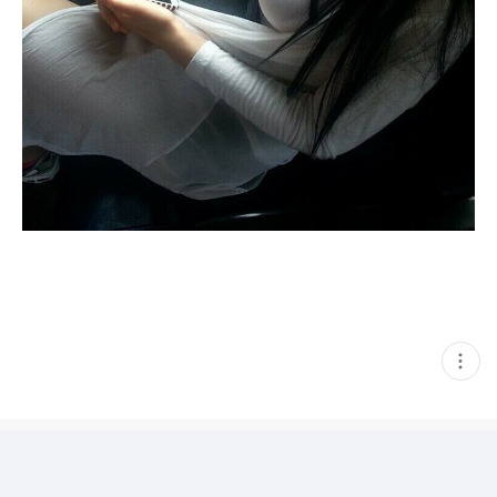
현
재
게
시
글
추
가
기
능