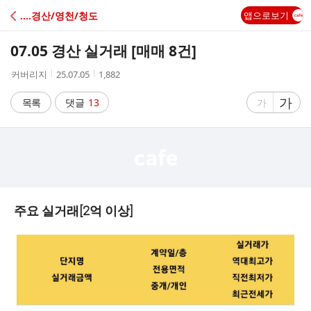
C
‥‥경산/영천/청도
앱으로보기
A
07.05 경산 실거래 [매매 8건]
F
작
작
조
커버리지
25.07.05
1,882
성
성
회
E
자
시
수
글
가
글
목록
댓글
13
가
간
자
자
크
크
기
기
크
작
게
게
주요 실거래[2억 이상]