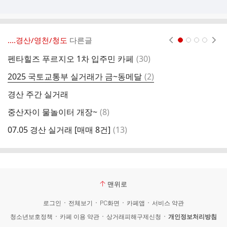
‥‥경산/영천/청도
다른글
현재페이지 1
2
3
4
댓
펜타힐즈 푸르지오 1차 입주민 카페
(
30
)
경
글
댓
2025 국토교통부 실거래가 금~동메달
(
2
)
경
글
경산 주간 실거래
0
댓
중산자이 물놀이터 개장~
(
8
)
0
글
댓
07.05 경산 실거래 [매매 8건]
(
13
)
경
글
맨위로
로그인
전체보기
PC화면
카페앱
서비스 약관
청소년보호정책
카페 이용 약관
상거래피해구제신청
개인정보처리방침