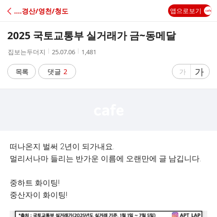
C
‥‥경산/영천/청도
앱으로보기
A
2025 국토교통부 실거래가 금~동메달
F
작
작
조
집보는두더지
25.07.06
1,481
성
성
회
E
자
시
수
글
가
글
목록
댓글
2
가
간
자
자
크
크
기
기
크
작
게
게
떠나온지 벌써 2년이 되가내요.
멀리서나마 들리는 반가운 이름에 오랜만에 글 남깁니다.
중하트 화이팅!
중산자이 화이팅!