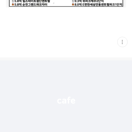
현
재
게
시
글
추
가
기
능
열
기