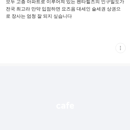
모두 고층 아파트로 이루어져 있는 펜타힐즈의 인구밀도가
전국 최고라 만약 입점하면 요즈음 대세인 슬세권 상권으
로 장사는 엄청 잘 되지 싶습니다
현
재
게
시
글
추
가
기
능
열
기