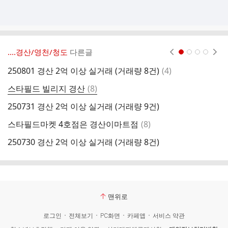
‥‥경산/영천/청도
다른글
현재페이지 1
2
3
4
댓
250801 경산 2억 이상 실거래 (거래량 8건)
(
4
)
경
글
댓
스타필드 빌리지 경산
(
8
)
하
글
250731 경산 2억 이상 실거래 (거래량 9건)
댓
스타필드마켓 4호점은 경산이마트점
(
8
)
2
글
250730 경산 2억 이상 실거래 (거래량 8건)
사
맨위로
로그인
전체보기
PC화면
카페앱
서비스 약관