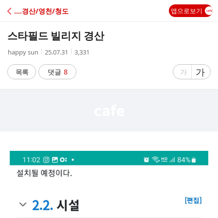
C
‥‥경산/영천/청도
앱으로보기
A
스타필드 빌리지 경산
F
작
작
조
happy sun
25.07.31
3,331
성
성
회
E
자
시
수
글
가
글
목록
댓글
8
가
간
자
자
크
크
기
기
크
작
게
게