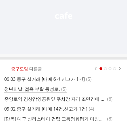
기
‥‥‥중구모임
다른글
현재페이지 1
2
3
4
댓
09.03 중구 실거래 [매매 6건,신고가 1건]
(
5
)
0
글
댓
청년의날. 젊음 부활 동성로.
(
5
)
0
글
댓
중앙로역 경상감영공원옆 주차장 자리 조만간에 미술관 건축시작하겠네요....
(
6
)
0
글
댓
09.02 중구 실거래 [매매 14건,신고가 1건]
(
4
)
0
글
댓
[단독] 대구 신라스테이 건립 교통영향평가 마침표…내년 상반기 공사 착수
(
8
)
0
글