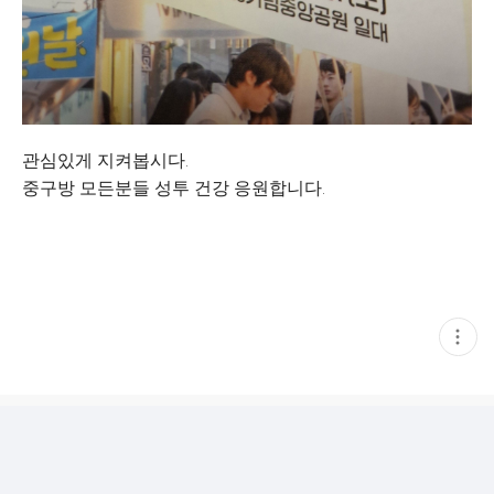
관심있게 지켜봅시다.
중구방 모든분들 성투 건강 응원합니다.
현
재
게
시
글
추
가
기
능
열