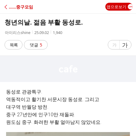
C
‥‥‥중구모임
앱으로보기
A
청년의날. 젊음 부활 동성로.
F
작
작
조
아이리스shine
25.09.02
1,940
성
성
회
E
자
시
수
글
가
글
목록
댓글
5
가
간
자
자
크
크
기
기
크
작
게
게
동성로 관광특구.
역동적이고 활기찬 서문시장 동성로. 그리고
대구역 반월당 방천.
중구 27년만에 인구10만 재돌파.
원도심 중구. 화려한 부활 얼마남지 않았네요.