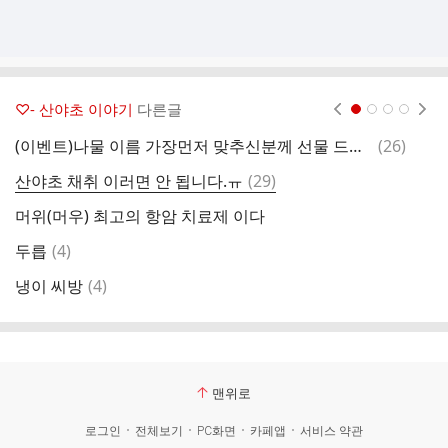
♡- 산야초 이야기
다른글
현재페이지 1
2
3
4
댓
(이벤트)나물 이름 가장먼저 맞추신분께 선물 드립니다
(
26
)
부
글
댓
산야초 채취 이러면 안 됩니다.ㅠ
(
29
)
냉
글
머위(머우) 최고의 항암 치료제 이다
비
댓
두릅
(
4
)
4
글
댓
냉이 씨방
(
4
)
초
글
맨위로
로그인
전체보기
PC화면
카페앱
서비스 약관