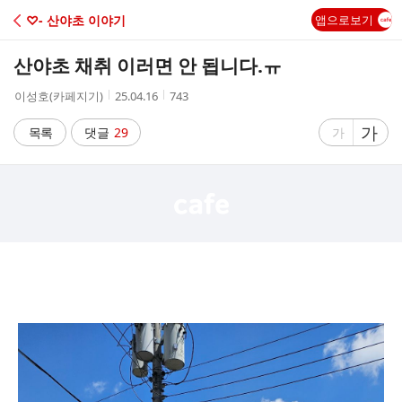
C
♡- 산야초 이야기
앱으로보기
A
산야초 채취 이러면 안 됩니다.ㅠ
F
작
작
조
이성호(카페지기)
25.04.16
743
성
성
회
E
자
시
수
글
가
글
목록
댓글
29
가
간
자
자
크
크
기
기
크
작
게
게