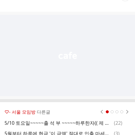
재
게
시
글
추
가
기
능
열
기
♡- 서울 모임방
다른글
현재페이지 1
2
3
4
댓
5/10 토요일~~~~~출 석 부 ~~~~~하루한자(( 제 악 막 작 )))))~~~~~♡♡♡
(
22
)
5
글
댓
5월부터 하루에 현금 '이 금액' 절대로 인출 마세요! 세무조사 반드시 받습니다! ｜60대 이상 꼭 보세요!
(
3
)
난