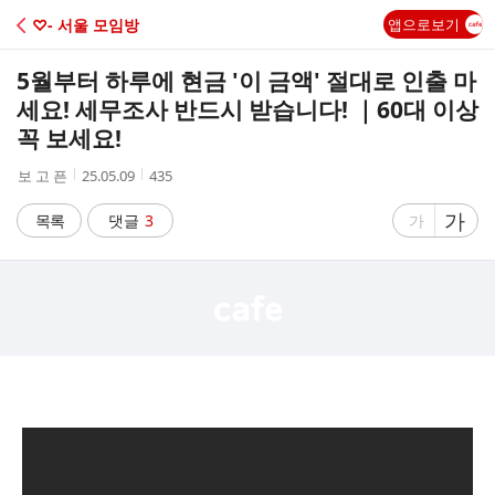
C
♡- 서울 모임방
앱으로보기
A
5월부터 하루에 현금 '이 금액' 절대로 인출 마
F
세요! 세무조사 반드시 받습니다! ｜60대 이상
꼭 보세요!
E
작
작
조
보 고 픈
25.05.09
435
성
성
회
자
시
수
글
가
글
목록
댓글
3
가
간
자
자
크
크
기
기
크
작
게
게