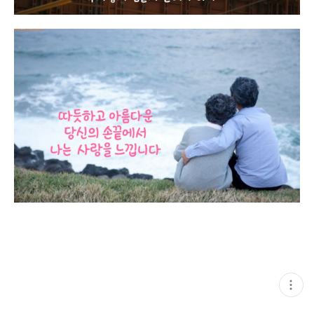
현
재
게