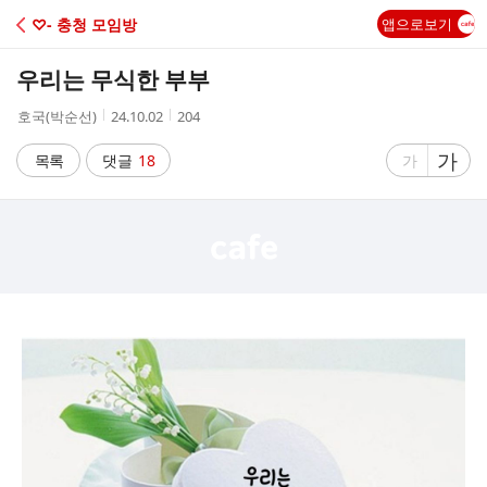
C
♡- 충청 모임방
앱으로보기
A
우리는 무식한 부부
F
작
작
조
호국(박순선)
24.10.02
204
성
성
회
E
자
시
수
글
가
글
목록
댓글
18
가
간
자
자
크
크
기
기
크
작
게
게