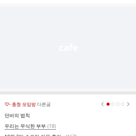
시
글
추
가
기
능
열
기
♡- 충청 모임방
다른글
현재페이지 1
2
3
4
던바의 법칙
능
댓
우리는 무식한 부부
(
18
)
가
글