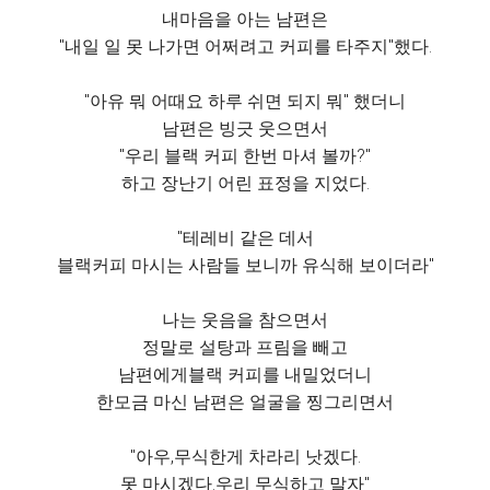
내마음을 아는 남편은
"내일 일 못 나가면 어쩌려고 커피를 타주지"했다.
"아유 뭐 어때요 하루 쉬면 되지 뭐" 했더니
남편은 빙긋 웃으면서
"우리 블랙 커피 한번 마셔 볼까?"
하고 장난기 어린 표정을 지었다.
"테레비 같은 데서
블랙커피 마시는 사람들 보니까 유식해 보이더라"
나는 웃음을 참으면서
정말로 설탕과 프림을 빼고
남편에게블랙 커피를 내밀었더니
한모금 마신 남편은 얼굴을 찡그리면서
"아우,무식한게 차라리 낫겠다.
못 마시겠다.우리 무식하고 말자"