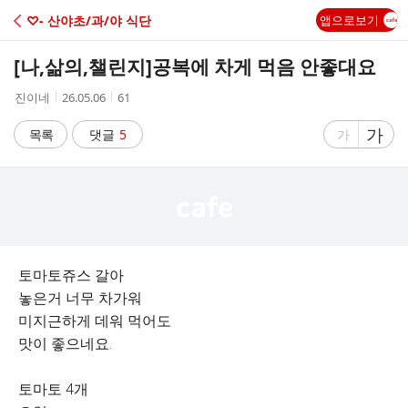
C
♡- 산야초/과/야 식단
앱으로보기
A
[나,삶의,챌린지]
공복에 차게 먹음 안좋대요
F
작
작
조
진이네
26.05.06
61
성
성
회
E
자
시
수
글
가
글
목록
댓글
5
가
간
자
자
크
크
기
기
크
작
게
게
토마토쥬스 갈아
놓은거 너무 차가워
미지근하게 데워 먹어도
맛이 좋으네요.
토마토 4개