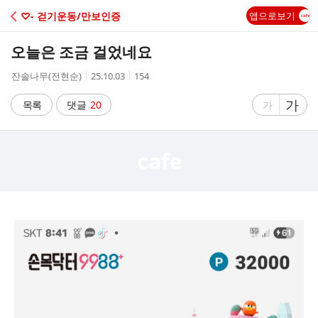
C
♡- 걷기운동/만보인증
앱으로보기
A
오늘은 조금 걸었네요
F
작
작
조
잔솔나무(전현순)
25.10.03
154
성
성
회
E
자
시
수
글
가
글
목록
댓글
20
가
간
자
자
크
크
기
기
크
작
게
게