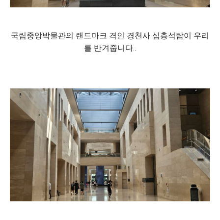
국립중앙박물관의 랜드마크 격인 경천사 십층석탑이 우리
를 반겨줍니다..