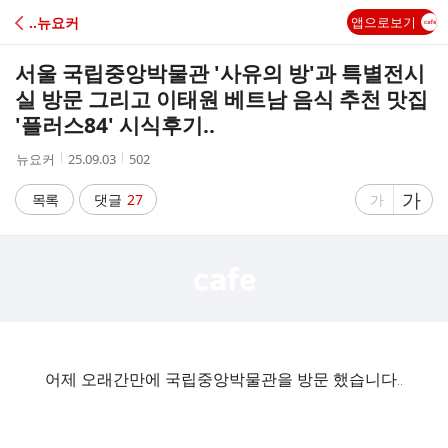
C
‥뉴요커
앱으로보기
A
서울 국립중앙박물관 '사유의 방'과 특별전시
F
실 방문 그리고 이태원 베트남 음식 추천 맛집
'플러스84' 시식후기..
E
작
작
조
뉴요커
25.09.03
502
성
성
회
자
시
수
글
가
글
목록
댓글
27
가
간
자
자
크
크
기
기
크
작
게
게
어제 오래간만에 국립중앙박물관을 방문 했습니다..