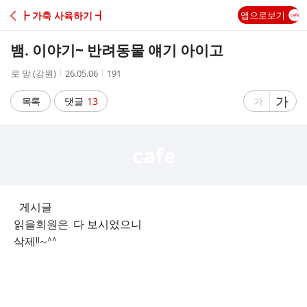
C
┣ 가축 사육하기 ┫
앱으로보기
A
뱀. 이야기~ 반려동물 얘기 아이고
F
작
작
조
로 망 (강원)
26.05.06
191
성
성
회
E
자
시
수
글
가
글
목록
댓글
13
가
간
자
자
크
크
기
기
크
작
게
게
게시글
읽을회원은. 다 보시었으니
삭제!!~^^