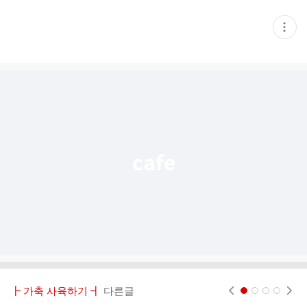
현
재
게
시
글
추
가
기
능
열
기
┣ 가축 사육하기 ┫
다른글
현재페이지 1
2
3
4