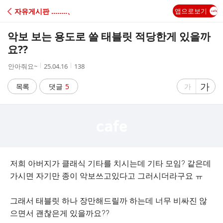
C
자유게시판 ‥‥‥‥、
앱으로보기
A
악보 보는 용도로 쓸 태블릿 적당한게 있을까
F
요??
작
작
조
안아줘요~
25.04.16
138
E
성
성
회
자
시
수
글
가
글
목록
댓글
5
가
간
자
자
크
크
기
기
크
작
게
게
저희 아버지가 클래식 기타를 치시는데 기타 모임? 같은데
가시면 자기만 종이 악보쓰고있다고 그러시더라구요 ㅠ
그래서 태블릿 하나 장만해드릴까 하는데 너무 비싸진 않
으면서 괜찮은게 있을까요??