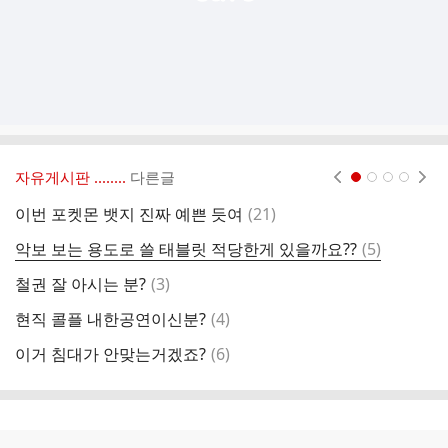
자유게시판 ‥‥‥..
다른글
현재페이지 1
2
3
4
댓
이번 포켓몬 뱃지 진짜 예쁜 듯여
(
21
)
글
댓
악보 보는 용도로 쓸 태블릿 적당한게 있을까요??
(
5
)
글
댓
철권 잘 아시는 분?
(
3
)
티
글
댓
현직 콜플 내한공연이신분?
(
4
)
필
글
댓
이거 침대가 안맞는거겠죠?
(
6
)
글