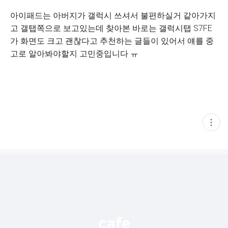
아이패드는 아버지가 갤럭시 쓰셔서 불편하실거 같아가지
고 갤탭쪽으로 보고있는데 찾아본 바로는 갤럭시탭 S7FE
가 화면도 크고 괜찮다고 추천하는 글들이 있어서 얘를 중
고로 알아봐야할지 고민중입니다 ㅠ
현
재
게
시
글
추
가
기
능
열
기