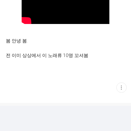
봄 안녕 봄.
전 이미 상상에서 이 노래류 10명 꼬셔봄
현
재
게
시
글
추
가
기
능
열