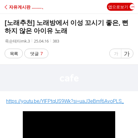
C
자유게시판 ‥‥‥‥、
앱으로보기
A
[노래추천] 노래방에서 이성 꼬시기 좋은, 뻔
F
하지 않은 아이유 노래
작
작
조
죽순테타mk.3
25.04.16
383
E
성
성
회
자
시
수
글
가
글
목록
댓글
7
가
간
자
자
크
크
기
기
크
작
게
게
https://youtu.be/YlFPtqUS9Wk?si=uaJ3eBmf6AvoPLS_