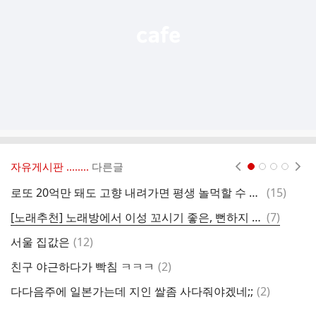
기
자유게시판 ‥‥‥..
다른글
현재페이지 1
2
3
4
댓
로또 20억만 돼도 고향 내려가면 평생 놀먹할 수 있는데
(
15
)
콜
글
댓
[노래추천] 노래방에서 이성 꼬시기 좋은, 뻔하지 않은 아이유 노래
(
7
)
글
댓
서울 집값은
(
12
)
난
글
댓
친구 야근하다가 빡침 ㅋㅋㅋ
(
2
)
면
글
댓
다다음주에 일본가는데 지인 쌀좀 사다줘야겠네;;
(
2
)
유
글