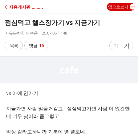
C
자유게시판 ‥‥‥‥、
앱으로보기
A
점심먹고 헬스장가기 vs 지금가기
F
작
작
조
자유분방한 명수옹
25.07.06
148
성
성
회
E
자
시
수
글
가
글
목록
댓글
16
가
간
자
자
크
크
기
기
크
작
게
게
vs 아예 안가기
지금가면 사람 많을거같고... 점심먹고가면 사람 이 없긴한
데 너무 낮이라 좀그렇고..
막상 갈라고하니까 기분이 영 별로네..