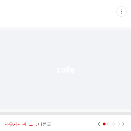
현
재
게
시
글
추
가
기
능
열
기
자유게시판 ‥‥‥..
다른글
현재페이지 1
2
3
4