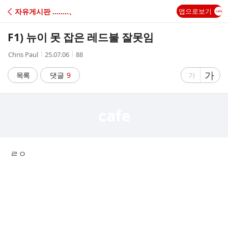
C
자유게시판 ‥‥‥‥、
앱으로보기
A
F1) 뉴이 못 잡은 레드불 잘못임
F
작
작
조
Chris Paul
25.07.06
88
성
성
회
E
자
시
수
글
가
글
목록
댓글
9
가
간
자
자
크
크
기
기
크
작
게
게
ㄹㅇ