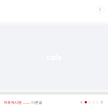
현
재
게
시
글
추
가
기
능
열
기
자유게시판 ‥‥‥..
다른글
현재페이지 1
2
3
4