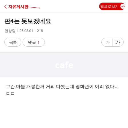
C
자유게시판 ‥‥‥‥、
앱으로보기
A
판4는 못보겠네요
F
작
작
조
안창림
25.08.01
218
성
성
회
E
자
시
수
글
가
글
목록
댓글
1
가
간
자
자
크
크
기
기
크
작
게
게
그간 마블 개봉한거 거의 다봤는데 영화관이 이리 없다니
ㄷㄷ