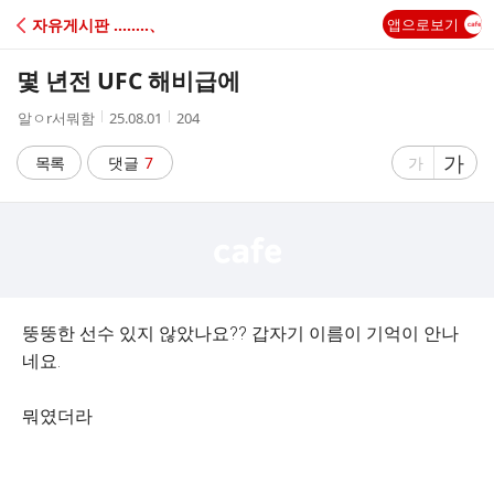
C
자유게시판 ‥‥‥‥、
앱으로보기
A
몇 년전 UFC 해비급에
F
작
작
조
알ㅇr서뭐함
25.08.01
204
성
성
회
E
자
시
수
글
가
글
목록
댓글
7
가
간
자
자
크
크
기
기
크
작
게
게
뚱뚱한 선수 있지 않았나요?? 갑자기 이름이 기억이 안나
네요.
뭐였더라