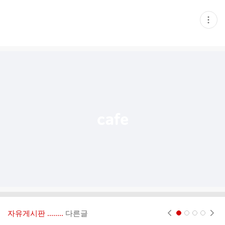
현
재
게
시
글
추
가
기
능
열
기
자유게시판 ‥‥‥..
다른글
현재페이지 1
2
3
4