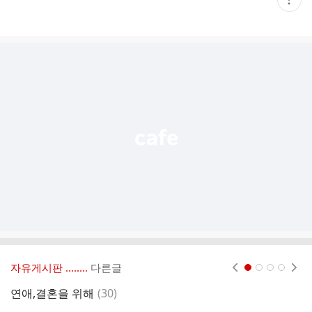
재
게
시
글
추
가
기
능
열
기
자유게시판 ‥‥‥..
다른글
현재페이지 1
2
3
4
댓
연애,결혼을 위해
(
30
)
행
글