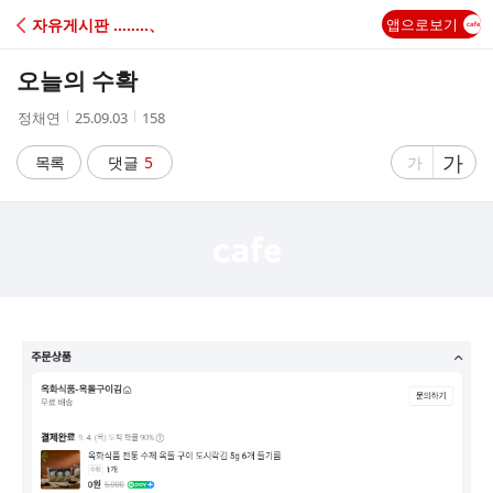
C
자유게시판 ‥‥‥‥、
앱으로보기
A
오늘의 수확
F
작
작
조
정채연
25.09.03
158
성
성
회
E
자
시
수
글
가
글
목록
댓글
5
가
간
자
자
크
크
기
기
크
작
게
게