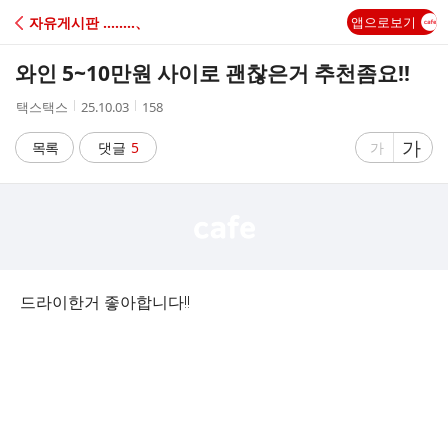
C
자유게시판 ‥‥‥‥、
앱으로보기
A
와인 5~10만원 사이로 괜찮은거 추천좀요!!
F
작
작
조
택스택스
25.10.03
158
성
성
회
E
자
시
수
글
가
글
목록
댓글
5
가
간
자
자
크
크
기
기
크
작
게
게
드라이한거 좋아합니다!!