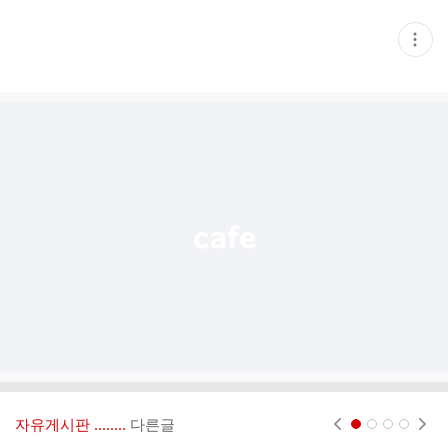
현
재
게
시
글
추
가
기
능
열
기
자유게시판 ‥‥‥..
다른글
현재페이지 1
2
3
4