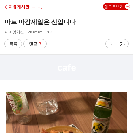
C
자유게시판 ‥‥‥‥、
앱으로보기
A
마트 마감세일은 신입니다
F
작
작
조
이이잉치킨
26.05.05
302
성
성
회
E
자
시
수
글
가
글
목록
댓글
3
가
간
자
자
크
크
기
기
크
작
게
게