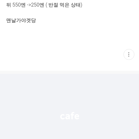
뒤 550엔 ->250엔 ( 반절 먹은 상태)
맨날가야겟당
현
재
게
시
글
추
가
기
능
열
기