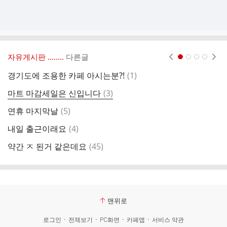
자유게시판 ‥‥‥..
다른글
현재페이지 1
2
3
4
댓
경기도에 조용한 카페 아시는분?!
(
1
)
새
글
댓
마트 마감세일은 신입니다
(
3
)
님
글
댓
연휴 마지막날
(
5
)
카
글
댓
내일 출근이래요
(
4
)
일
글
댓
약간 ㅈ 된거 같은데요
(
45
)
친
글
맨위로
로그인
전체보기
PC화면
카페앱
서비스 약관