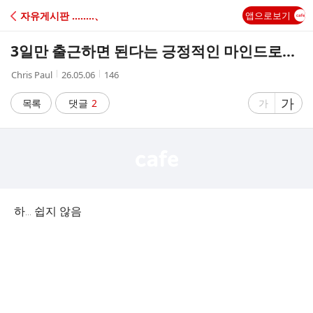
C
자유게시판 ‥‥‥‥、
앱으로보기
A
3일만 출근하면 된다는 긍정적인 마인드로...
F
작
작
조
Chris Paul
26.05.06
146
성
성
회
E
자
시
수
글
가
글
목록
댓글
2
가
간
자
자
크
크
기
기
크
작
게
게
하... 쉽지 않음