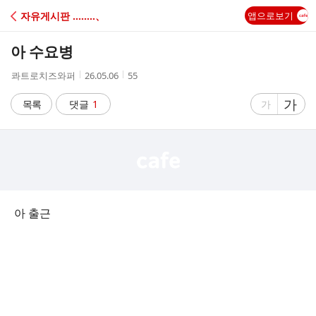
C
자유게시판 ‥‥‥‥、
앱으로보기
A
아 수요병
F
작
작
조
콰트로치즈와퍼
26.05.06
55
성
성
회
E
자
시
수
글
가
글
목록
댓글
1
가
간
자
자
크
크
기
기
크
작
게
게
아 출근