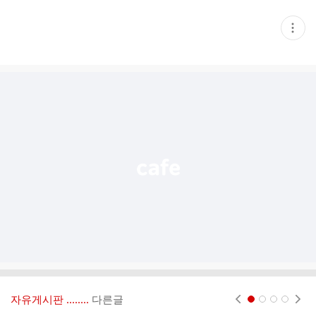
현
재
게
시
글
추
가
기
능
열
기
자유게시판 ‥‥‥..
다른글
현재페이지 1
2
3
4