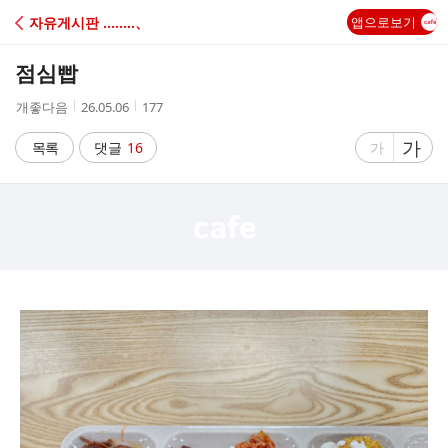
C
자유게시판 ‥‥‥‥、
앱으로보기
A
점심빱
F
작
작
조
개좋다음
26.05.06
177
성
성
회
E
자
시
수
글
가
글
목록
댓글
16
가
간
자
자
크
크
기
기
크
작
게
게