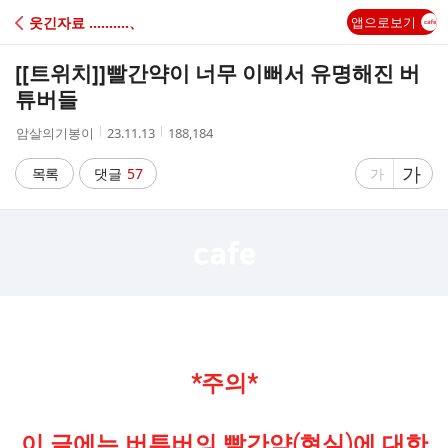
C
웃긴자료 ‥‥‥‥‥、
앱으로보기
A
[[트위치]]
빨간약이 너무 이뻐서 유명해진 버
F
튜버들
작
작
조
암살의기봉이
23.11.13
188,184
E
성
성
회
자
시
수
글
가
글
목록
댓글
57
가
간
자
자
크
크
기
기
크
작
게
게
*주의*
이 글에는 버튜버의 빨간약(현실)에 대한