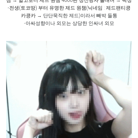
짐 → 알고보니 제드 원챔 4000판 정신병자 롤대녀 → 떡상
-전생(토코땅) 부터 유명한 제드 원챔(닉네임 : 제드팬티킁
카킁카 →
단단묵직한 제드)이라서 빼박 들통
-아싸성향이나 외모는 상당한 인싸녀 외모