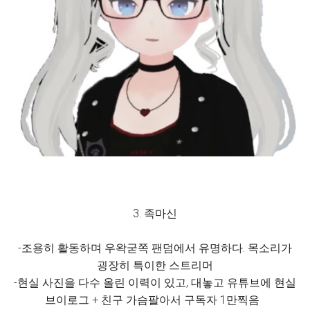
3. 족마신
-조용히 활동하며 우왁굳쪽 팬덤에서 유명하다. 목소리가
굉장히 특이한 스트리머
-현실 사진을 다수 올린 이력이 있고, 대놓고 유튜브에 현실
브이로그 + 친구 가슴팔아서 구독자 1만찍음