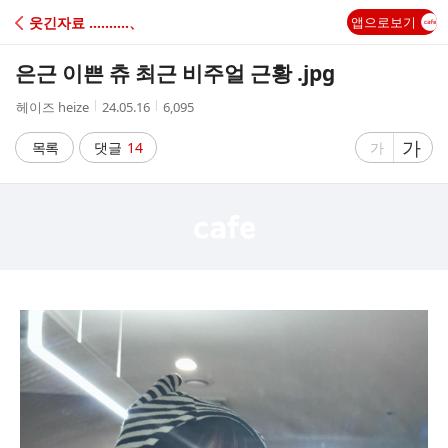
C
웃긴자료 ‥‥‥‥‥、
앱으로보기
A
은근 이쁜 츄 최근 비주얼 근황 .jpg
F
작
작
조
헤이즈 heize
24.05.16
6,095
성
성
회
E
자
시
수
글
가
글
목록
댓글
14
가
간
자
자
크
크
기
기
크
작
게
게