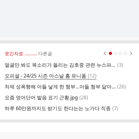
웃긴자료 ‥‥‥‥..
다른글
현재페이지 1
2
3
4
댓
얼굴만 봐도 목소리가 들리는 김호중 관련 뉴스파이터 아저씨 출동
(
3
)
글
댓
오피셜 - 24/25 시즌 아스날 홈 유니폼
(
12
)
글
댓
처제 성폭행해 아들 낳게 한 형부…아들 형부 닮아가자 살해한 처제
(
26
)
한
글
댓
요즘 영어단어 발음 표기 근황.jpg
(
28
)
글
댓
하루 60만원까지도 받기도 한다는는 노가다 직종
(
7
)
글