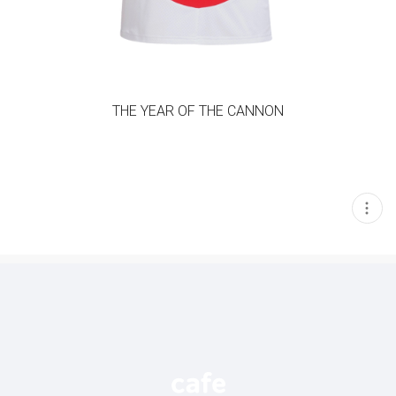
THE YEAR OF THE CANNON
현
재
게
시
글
추
가
기
능
열
기