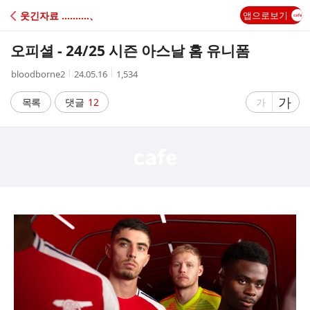
C
웃긴자료 ‥‥‥‥‥、
앱으로보기
A
오피셜 - 24/25 시즌 아스날 홈 유니폼
F
작
작
조
bloodborne2
24.05.16
1,534
성
성
회
E
자
시
수
글
가
글
목록
댓글
12
가
간
자
자
크
크
기
기
크
작
게
게