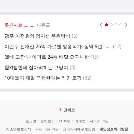
웃긴자료 ‥‥‥‥..
다른글
현재페이지 1
2
3
4
댓
광주 이정효의 엄지성 응원방식
(
5
)
스
글
댓
이민우 전재산 26억 가로챈 방송작가, 징역 9년 "환청 들릴 정도로 고통"
(
12
)
대
글
댓
엘베 고장 난 아파트 24층 배달 요구사항
(
15
)
공
글
댓
혐x)뱀한테 잡아먹히는 고양이
(
3
)
옆
글
댓
10대들이 제일 극혐한다는 라면 토핑
(
32
)
베
글
맨위로
로그인
전체보기
PC화면
카페앱
서비스 약관
청소년보호정책
카페 이용 약관
상거래피해구제신청
개인정보처리방침