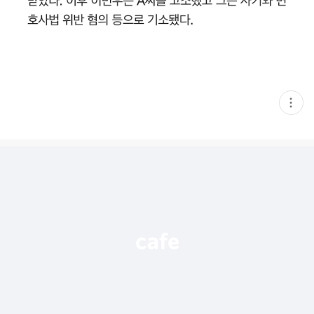
현
재
게
시
글
추
가
기
능
열
기