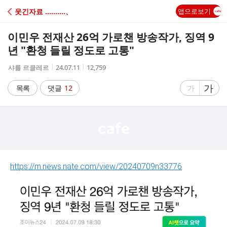
C
웃긴자료 ‥‥‥‥‥、
앱으로보기
A
이민우 전재산 26억 가로챈 방송작가, 징역 9
F
년 "환청 들릴 정도로 고통"
작
작
조
샤를 르클레르
24.07.11
12,759
E
성
성
회
자
시
수
글
가
글
목록
댓글
12
가
간
자
자
크
크
기
기
크
작
게
게
https://m.news.nate.com/view/20240709n33776