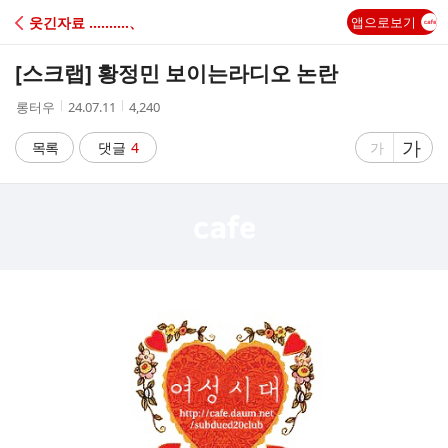
C
웃긴자료 ‥‥‥‥‥、
앱으로보기
A
[스크랩]
황정민 보이는라디오 논란
F
작
작
조
롱터우
24.07.11
4,240
성
성
회
E
자
시
수
글
가
글
목록
댓글
4
가
간
자
자
크
크
기
기
크
작
게
게