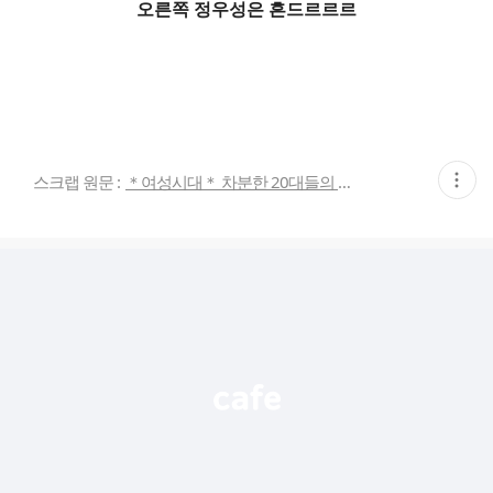
오른쪽 정우성은 흔드르르르
현
스크랩 원문 :
＊여성시대＊ 차분한 20대들의 알흠다운 공간
재
게
시
글
추
가
기
능
열
기