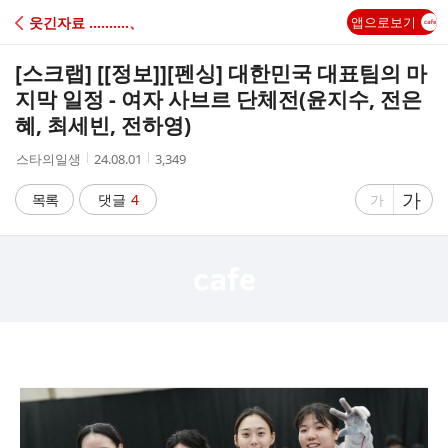
C
웃긴자료 ‥‥‥‥‥、
앱으로보기
A
[스크랩] [[정보]]
[펜싱] 대한민국 대표팀의 마
F
지막 일정 - 여자 사브르 단체전(윤지수, 전은
혜, 최세빈, 전하영)
E
작
작
조
스타의일생
24.08.01
3,349
성
성
회
자
시
수
글
가
글
목록
댓글
4
가
간
자
자
크
크
기
기
크
작
게
게