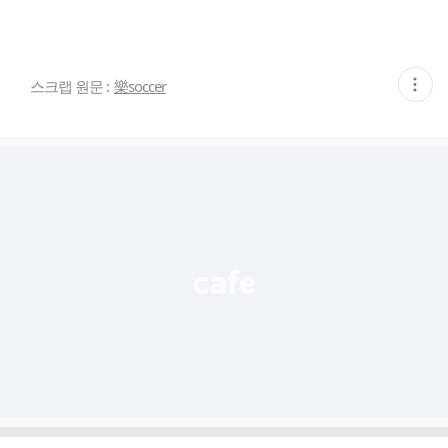
현
스크랩 원문 :
樂soccer
재
게
시
글
추
가
기
능
열
기