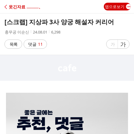
C
웃긴자료 ‥‥‥‥‥、
앱으로보기
A
[스크랩]
지상파 3사 양궁 해설자 커리어
F
작
작
조
충무공 이순신
24.08.01
6,298
성
성
회
E
자
시
수
글
가
글
목록
댓글
11
가
간
자
자
크
크
기
기
크
작
게
게