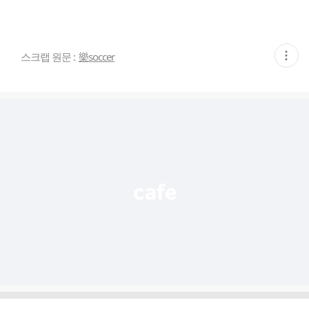
현
스크랩 원문 :
樂soccer
재
게
시
글
추
가
기
능
열
기