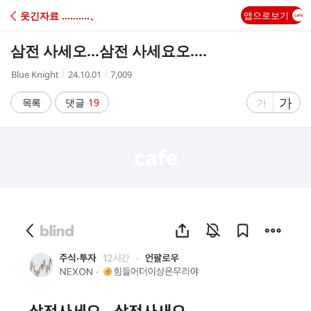
C
웃긴자료 ‥‥‥‥‥、
앱으로보기
A
삼전 사세오...삼전 사세요오....
F
작
작
조
Blue Knight
24.10.01
7,009
성
성
회
E
자
시
수
글
가
글
목록
댓글
19
가
간
자
자
크
크
기
기
크
작
게
게