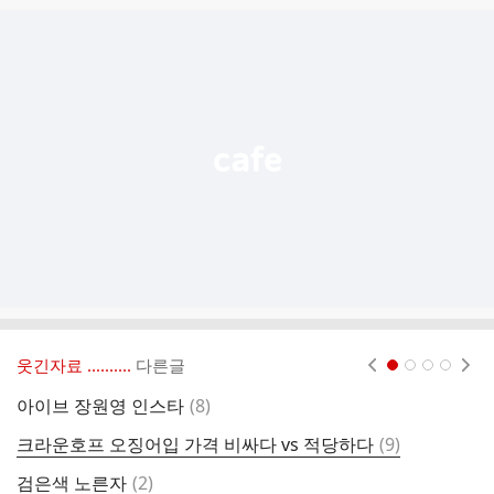
글
추
가
기
능
열
기
웃긴자료 ‥‥‥‥..
다른글
현재페이지 1
2
3
4
댓
아이브 장원영 인스타
(
8
)
조
글
댓
크라운호프 오징어입 가격 비싸다 vs 적당하다
(
9
)
조
글
댓
검은색 노른자
(
2
)