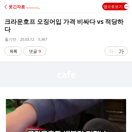
C
웃긴자료 ‥‥‥‥‥、
앱으로보기
A
크라운호프 오징어입 가격 비싸다 vs 적당하
F
다
작
작
조
둘기얏
25.03.12
5,367
E
성
성
회
자
시
수
글
가
글
목록
댓글
9
가
간
자
자
크
크
기
기
크
작
게
게