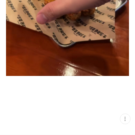
현
재
게
시