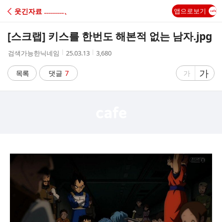
C
웃긴자료 ‥‥‥‥‥、
앱으로보기
A
[스크랩]
키스를 한번도 해본적 없는 남자.jpg
F
작
작
조
검색가능한닉네임
25.03.13
3,680
성
성
회
E
자
시
수
글
가
글
목록
댓글
7
가
간
자
자
크
크
기
기
크
작
게
게