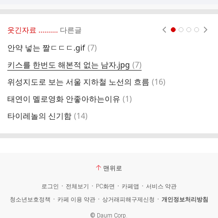
웃긴자료 ‥‥‥‥..
다른글
현재페이지 1
2
3
4
댓
안약 넣는 짤ㄷㄷㄷ.gif
(
7
)
미
글
댓
키스를 한번도 해본적 없는 남자.jpg
(
7
)
한
글
댓
위성지도로 보는 서울 지하철 노선의 흐름
(
16
)
스
글
댓
태연이 멜로영화 안좋아하는이유
(
1
)
싱
글
댓
타이레놀의 신기함
(
14
)
천
글
맨위로
로그인
전체보기
PC화면
카페앱
서비스 약관
청소년보호정책
카페 이용 약관
상거래피해구제신청
개인정보처리방침
©
Daum Corp.