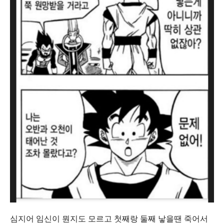
심지어 임신이 뭔지도 모르고 첫째랑 둘째 낳을땐 죽어서