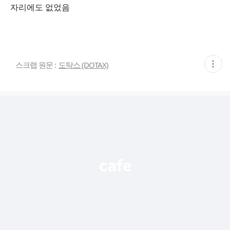
자리에도 없었음
현
스크랩 원문 :
도탁스 (DOTAX)
재
게
시
글
추
가
기
능
열
기