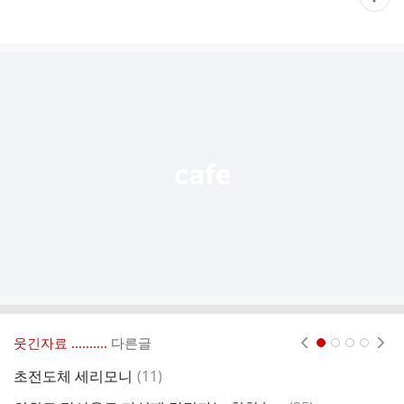
재
게
시
글
추
가
기
능
열
기
웃긴자료 ‥‥‥‥..
다른글
현재페이지 1
2
3
4
댓
초전도체 세리모니
(
11
)
글