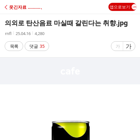
C
웃긴자료 ‥‥‥‥‥、
앱으로보기
A
의외로 탄산음료 마실때 갈린다는 취향.jpg
F
작
작
조
rnfl
25.04.16
4,280
성
성
회
E
자
시
수
글
가
글
목록
댓글
35
가
간
자
자
크
크
기
기
크
작
게
게